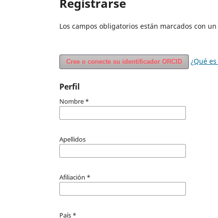
Registrarse
Los campos obligatorios están marcados con un 
¿Qué es
Cree o conecte su identificador ORCID
Perfil
Nombre
*
Apellidos
Afiliación
*
País
*