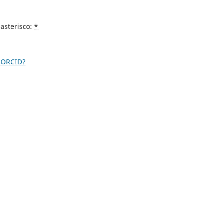
asterisco:
*
 ORCID?